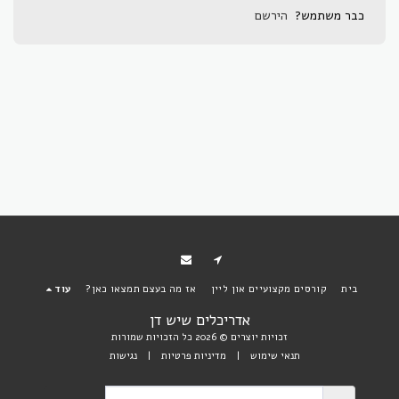
כבר משתמש?
הירשם
בית
קורסים מקצועיים און ליין
אז מה בעצם תמצאו כאן?
עוד
אדריכלים שיש דן
זכויות יוצרים © 2026 כל הזכויות שמורות
תנאי שימוש
|
מדיניות פרטיות
|
נגישות