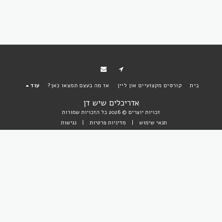
בית
קורסים מקצועיים און ליין
אז מה בעצם תמצאו כאן?
עוד
אדריכלים שיש דן
זכויות יוצרים © 2026 כל הזכויות שמורות
תנאי שימוש
|
מדיניות פרטיות
|
נגישות
הירשם