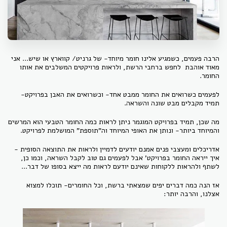
הרבה פעמים, כשמגיע אלינו חומר מיוחד- של גרניט/ קווארץ או שיש... אני
מאוד אוהבת לחפש ברחבי הרשת, ולראות פרויקטים המשלבים את אותו
החומר.
לפעמים כשרואים את החומר ממבט אחד- וכשרואים את האבן בפרויקט-
תמיד מקבלים מבט שונה והשראה.
מה שכן, תמיד בפרויקט המוגמר ניתן לראות כמה החומר הטבעי הוא המרשים
והמיוחד ביותר- ונותן את האופי המיוחד וה"תוספת" המושלמת לפרויקט.
אדריכלים ומעצבי פנים אמנם יודעים לדמיין ולראות את התוצאה הסופית -
איך ייראה החומר בפרויקט' אבל לפעמים גם טוב לקבל השראה, וכמו כן,
לשתף ולהראות ללקוחות שאינם יודעם לראות מה ייצא בסופו של דבר...
אז הנה כמה דברים יפים שמצאתי ברשת, וכל החומרים- תוכלו למצוא
אצלנו, והרבה יותר: