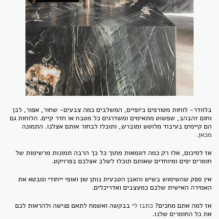
בלוודר- לוחות מטורפים ביופיים, המשלבים כמה צבעים- שחור, אפור, לבן
וחום זהבהב, שפשוט מתאימים ומשדרגים כל מטבח או חדר קיים. הלוחות גם
הם קיימים בעיבוד מלוטש ומוברש, ותוכלו לבחור אותם אצלנו. התמונה
מכאן.
אז לסיכום, אלו רק כמה דוגמאות מתוך כל כך הרבה תמונות מרשימות של
חומרים יפים ומיוחדים שאותם תוכלו לשלב אצלכם בפרויקט.
אין ספק שהשימוש בשיש והאבן הטבעית נותן טון ואופי ייחודי ומבטא את
האמירה האישית שלכם כמעצבים ואדריכלים.
אז למה אתם מחכים?
כתבו לי
בבקשה ואשמח לתאם פגישה ולהראות לכם
את כל החומרים שלנו.